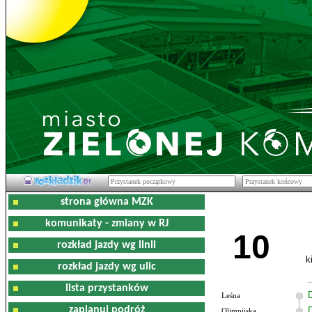
strona główna MZK
komunikaty - zmiany w RJ
10
rozkład jazdy wg linii
k
rozkład jazdy wg ulic
lista przystanków
Leśna
zaplanuj podróż
Olimpijska