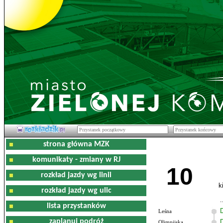
strona główna MZK
komunikaty - zmiany w RJ
10
rozkład jazdy wg linii
k
rozkład jazdy wg ulic
lista przystanków
Leśna
zaplanuj podróż
Olimpijska