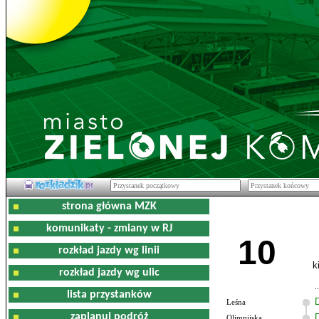
strona główna MZK
komunikaty - zmiany w RJ
10
rozkład jazdy wg linii
k
rozkład jazdy wg ulic
lista przystanków
Leśna
zaplanuj podróż
Olimpijska