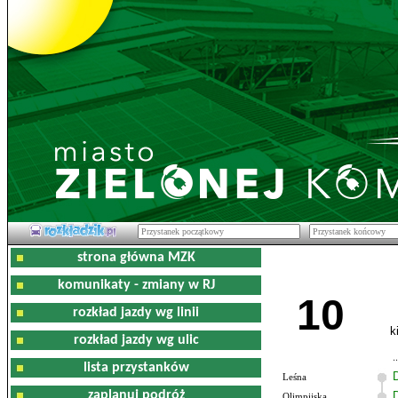
strona główna MZK
komunikaty - zmiany w RJ
10
rozkład jazdy wg linii
k
rozkład jazdy wg ulic
lista przystanków
Leśna
zaplanuj podróż
Olimpijska