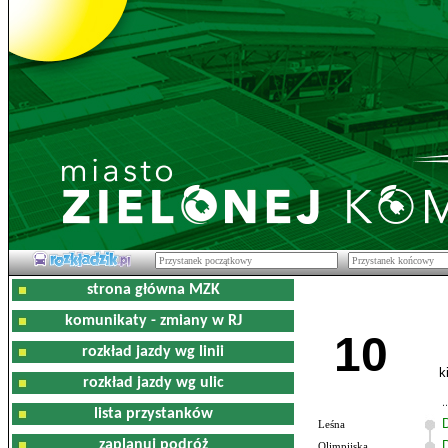
strona główna MZK
komunikaty - zmiany w RJ
10
rozkład jazdy wg linii
k
rozkład jazdy wg ulic
lista przystanków
Leśna
zaplanuj podróż
Olimpijska