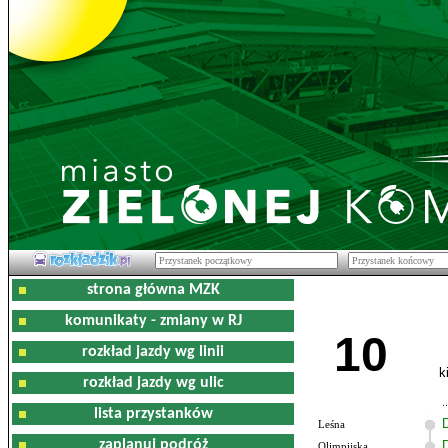
strona główna MZK
komunikaty - zmiany w RJ
10
rozkład jazdy wg linii
k
rozkład jazdy wg ulic
lista przystanków
Leśna
zaplanuj podróż
Olimpijska