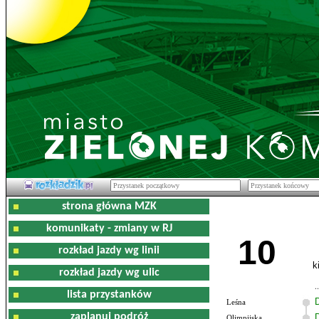
strona główna MZK
komunikaty - zmiany w RJ
10
rozkład jazdy wg linii
k
rozkład jazdy wg ulic
lista przystanków
Leśna
zaplanuj podróż
Olimpijska