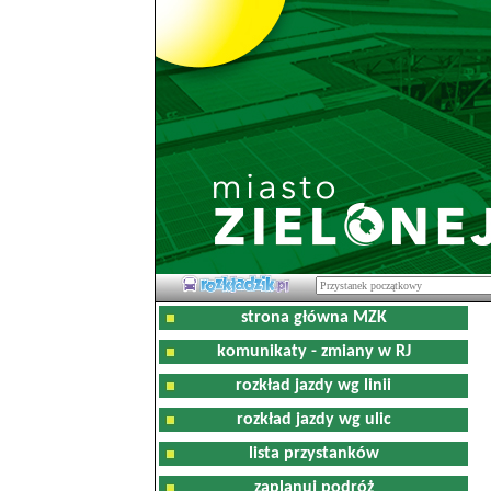
strona główna MZK
komunikaty - zmiany w RJ
rozkład jazdy wg linii
rozkład jazdy wg ulic
lista przystanków
zaplanuj podróż