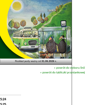
Rozkład jazdy ważny od
01.06.2026 r.
.
« powrót do wyboru linii
« powrót do tabliczki przystankowej
15:24
15:25