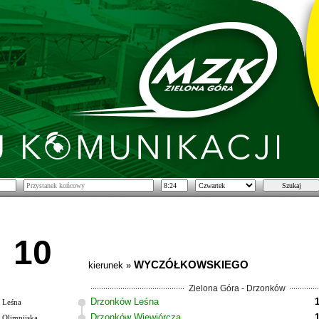
10
WYCZÓŁKOWSKIEGO
kierunek »
Zielona Góra - Drzonków
Drzonków Leśna
Leśna
Drzonków Wiewiórcza
Olimpijska