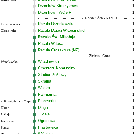
Drzonków Strumykowa
Drzonków - WOSiR
Zielona Góra - Racula
Racula Drzonkowska
Drzonkowska
Racula Dzieci Wrzesińskich
Głogowska
Racula Św. Mikołaja
Racula Witosa
Racula Groszkowa (NŻ)
Zielona Góra
Wrocławska
Wrocławska
Cmentarz Komunalny
Stadion żużlowy
Skrajna
Wąska
Palmiarnia
Planetarium
al.Konstytucji 3 Maja
Długa
Długa
1 Maja
1 Maja
Ogrodowa
Jaskółcza
Piastowska
Ptasia
Wiśniowa