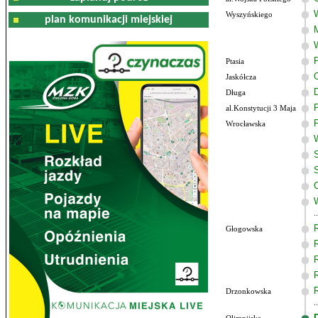
Wyszyńskiego
plan komunikacji miejskiej
Ptasia
Jaskółcza
Długa
al.Konstytucji 3 Maja
Wrocławska
Głogowska
Drzonkowska