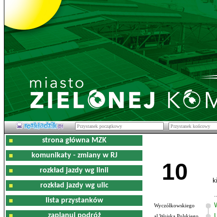
strona główna MZK
komunikaty - zmiany w RJ
10
rozkład jazdy wg linii
k
rozkład jazdy wg ulic
lista przystanków
Wyczółkowskiego
zaplanuj podróż
al.Wojska Polskiego