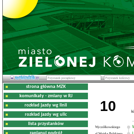
strona główna MZK
komunikaty - zmiany w RJ
10
rozkład jazdy wg linii
k
rozkład jazdy wg ulic
lista przystanków
Wyczółkowskiego
zaplanuj podróż
al.Wojska Polskiego