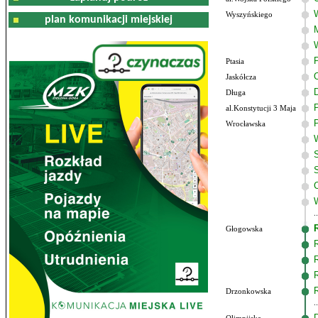
Wyszyńskiego
plan komunikacji miejskiej
Ptasia
Jaskółcza
Długa
al.Konstytucji 3 Maja
Wrocławska
Głogowska
Drzonkowska