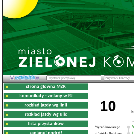
strona główna MZK
komunikaty - zmiany w RJ
10
rozkład jazdy wg linii
k
rozkład jazdy wg ulic
lista przystanków
Wyczółkowskiego
zaplanuj podróż
al.Wojska Polskiego