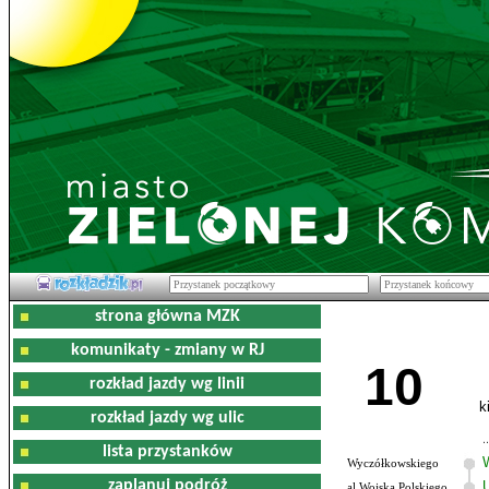
strona główna MZK
komunikaty - zmiany w RJ
10
rozkład jazdy wg linii
k
rozkład jazdy wg ulic
lista przystanków
Wyczółkowskiego
zaplanuj podróż
al.Wojska Polskiego