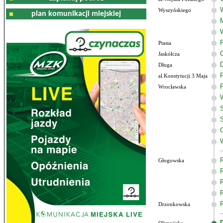
Wyszyńskiego
plan komunikacji miejskiej
Ptasia
Jaskółcza
Długa
al.Konstytucji 3 Maja
Wrocławska
Głogowska
Drzonkowska