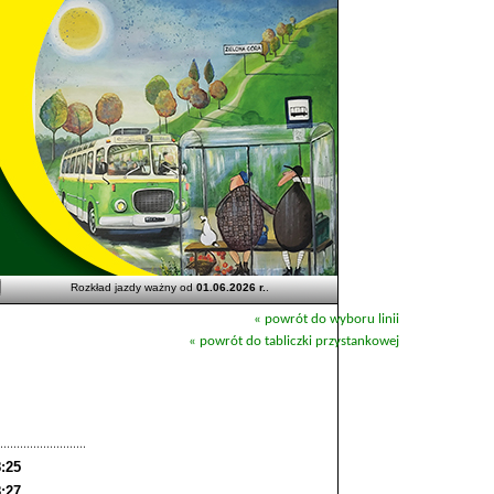
Rozkład jazdy ważny od
01.06.2026 r.
.
« powrót do wyboru linii
« powrót do tabliczki przystankowej
8:25
8:27