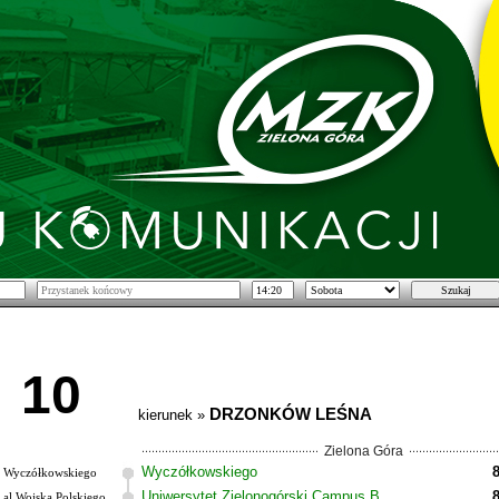
10
DRZONKÓW LEŚNA
kierunek »
Zielona Góra
Wyczółkowskiego
Wyczółkowskiego
Uniwersytet Zielonogórski Campus B
al.Wojska Polskiego