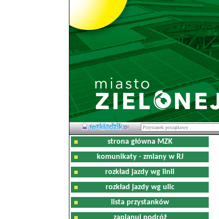
strona główna MZK
komunikaty - zmiany w RJ
rozkład jazdy wg linii
rozkład jazdy wg ulic
lista przystanków
zaplanuj podróż