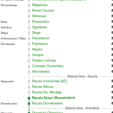
Węgierska
Wyszyńskiego
Monte Cassino
Wiśniowa
Piastowska
Ptasia
Ogrodowa
Jaskółcza
Długa
Długa
Planetarium
al.Konstytucji 3 Maja
Palmiarnia
Wrocławska
Wąska
Skrajna
Stadion żużlowy
Cmentarz Komunalny
Wrocławska
Zielona Góra - Racula
Racula Groszkowa (NŻ)
Głogowska
Racula Witosa
Racula Św. Mikołaja
Racula Dzieci Wrzesińskich
Racula Drzonkowska
Drzonkowska
Zielona Góra - Drzonków
Drzonków Olimpijska