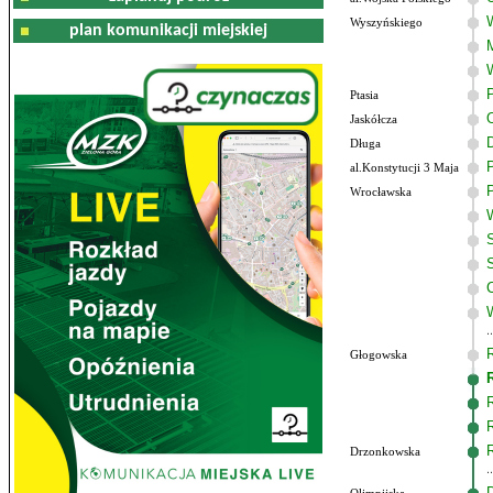
Wyszyńskiego
plan komunikacji miejskiej
Ptasia
Jaskółcza
Długa
al.Konstytucji 3 Maja
Wrocławska
Głogowska
Drzonkowska