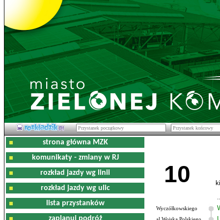
strona główna MZK
komunikaty - zmiany w RJ
10
rozkład jazdy wg linii
k
rozkład jazdy wg ulic
lista przystanków
Wyczółkowskiego
zaplanuj podróż
al.Wojska Polskiego