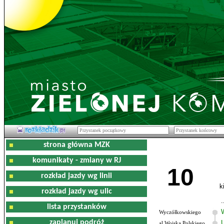
strona główna MZK
komunikaty - zmiany w RJ
10
rozkład jazdy wg linii
k
rozkład jazdy wg ulic
lista przystanków
Wyczółkowskiego
zaplanuj podróż
al.Wojska Polskiego