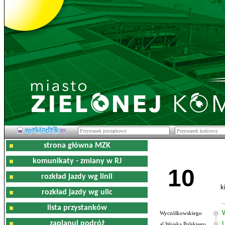
strona główna MZK
komunikaty - zmiany w RJ
10
rozkład jazdy wg linii
k
rozkład jazdy wg ulic
lista przystanków
Wyczółkowskiego
zaplanuj podróż
al.Wojska Polskiego