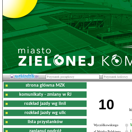
strona główna MZK
komunikaty - zmiany w RJ
10
rozkład jazdy wg linii
k
rozkład jazdy wg ulic
lista przystanków
Wyczółkowskiego
zaplanuj podróż
al.Wojska Polskiego