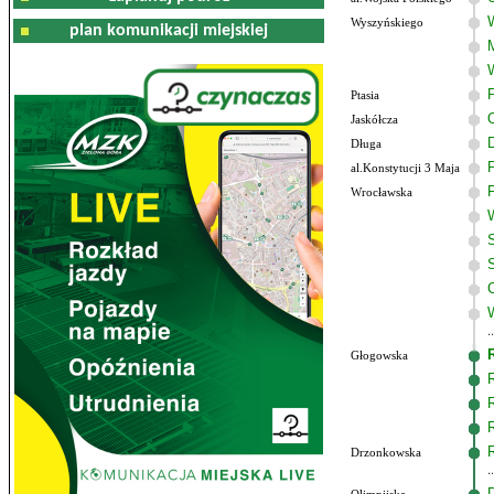
Wyszyńskiego
plan komunikacji miejskiej
Ptasia
Jaskółcza
Długa
al.Konstytucji 3 Maja
Wrocławska
Głogowska
Drzonkowska