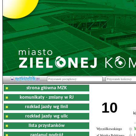
strona główna MZK
komunikaty - zmiany w RJ
10
rozkład jazdy wg linii
k
rozkład jazdy wg ulic
lista przystanków
Wyczółkowskiego
zaplanuj podróż
al.Wojska Polskiego