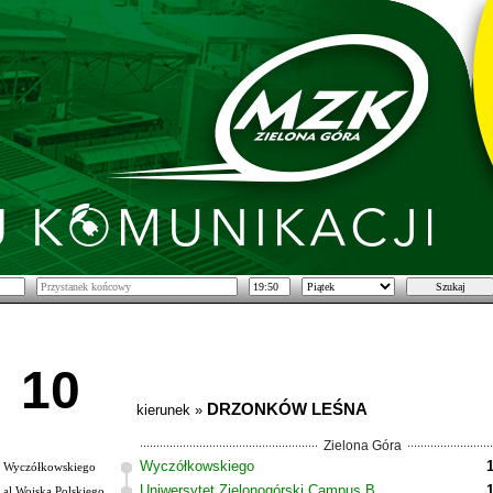
10
DRZONKÓW LEŚNA
kierunek »
Zielona Góra
Wyczółkowskiego
Wyczółkowskiego
Uniwersytet Zielonogórski Campus B
al.Wojska Polskiego