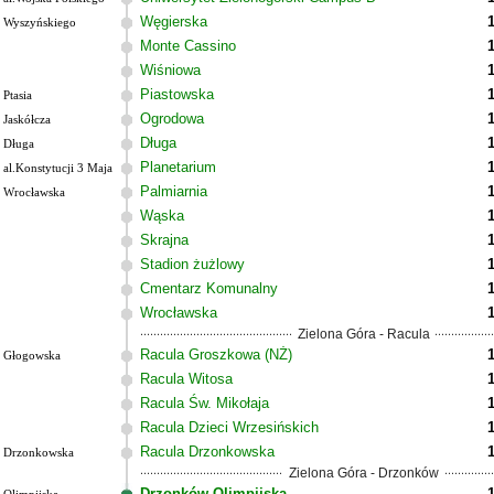
Węgierska
Wyszyńskiego
Monte Cassino
Wiśniowa
Piastowska
Ptasia
Ogrodowa
Jaskółcza
Długa
Długa
Planetarium
al.Konstytucji 3 Maja
Palmiarnia
Wrocławska
Wąska
Skrajna
Stadion żużlowy
Cmentarz Komunalny
Wrocławska
Zielona Góra - Racula
Racula Groszkowa (NŻ)
Głogowska
Racula Witosa
Racula Św. Mikołaja
Racula Dzieci Wrzesińskich
Racula Drzonkowska
Drzonkowska
Zielona Góra - Drzonków
Drzonków Olimpijska