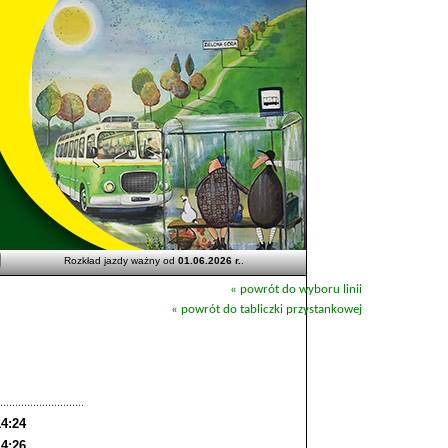
Rozkład jazdy ważny od
01.06.2026 r.
.
« powrót do wyboru linii
« powrót do tabliczki przystankowej
14:24
14:26