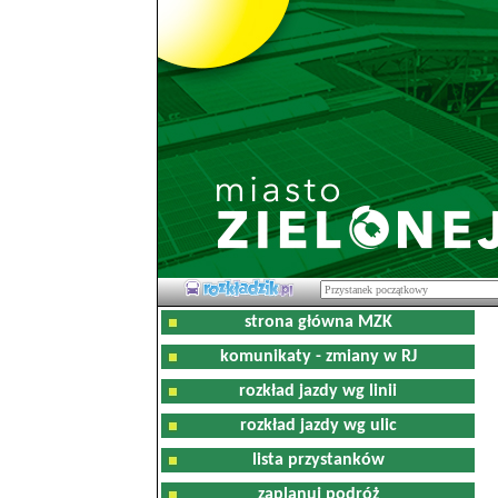
strona główna MZK
komunikaty - zmiany w RJ
rozkład jazdy wg linii
rozkład jazdy wg ulic
lista przystanków
zaplanuj podróż