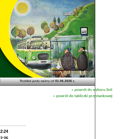
Rozkład jazdy ważny od
01.06.2026 r.
.
« powrót do wyboru linii
« powrót do tabliczki przystankowej
12:24
12:26