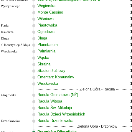
Węgierska
Wyszyńskiego
Monte Cassino
Wiśniowa
Piastowska
Ptasia
Ogrodowa
Jaskółcza
Długa
Długa
Planetarium
al.Konstytucji 3 Maja
Palmiarnia
Wrocławska
Wąska
Skrajna
Stadion żużlowy
Cmentarz Komunalny
Wrocławska
Zielona Góra - Racula
Racula Groszkowa (NŻ)
Głogowska
Racula Witosa
Racula Św. Mikołaja
Racula Dzieci Wrzesińskich
Racula Drzonkowska
Drzonkowska
Zielona Góra - Drzonków
Drzonków Olimpijska