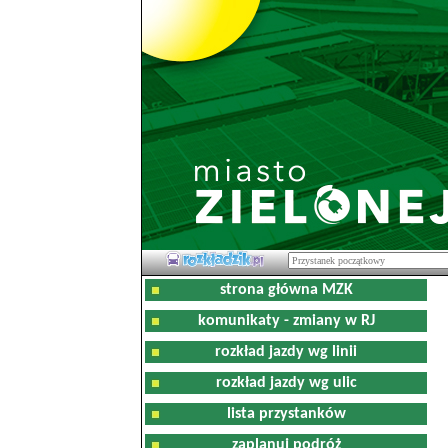
strona główna MZK
komunikaty - zmiany w RJ
rozkład jazdy wg linii
rozkład jazdy wg ulic
lista przystanków
zaplanuj podróż