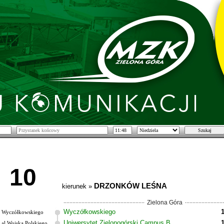
10
DRZONKÓW LEŚNA
kierunek »
Zielona Góra
Wyczółkowskiego
Wyczółkowskiego
Uniwersytet Zielonogórski Campus B
al.Wojska Polskiego