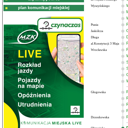
Wyszyńskiego
plan komunikacji miejskiej
Ptasia
Jaskółcza
Długa
al.Konstytucji 3 Maja
Wrocławska
Głogowska
Drzonkowska