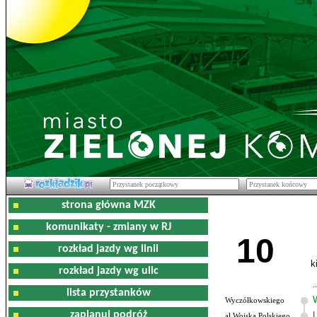
strona główna MZK
komunikaty - zmiany w RJ
10
rozkład jazdy wg linii
k
rozkład jazdy wg ulic
lista przystanków
Wyczółkowskiego
zaplanuj podróż
al.Wojska Polskiego