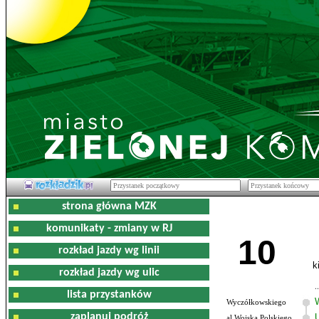
strona główna MZK
komunikaty - zmiany w RJ
10
rozkład jazdy wg linii
k
rozkład jazdy wg ulic
lista przystanków
Wyczółkowskiego
zaplanuj podróż
al.Wojska Polskiego