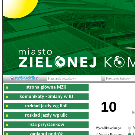
strona główna MZK
komunikaty - zmiany w RJ
10
rozkład jazdy wg linii
k
rozkład jazdy wg ulic
lista przystanków
Wyczółkowskiego
zaplanuj podróż
al.Wojska Polskiego