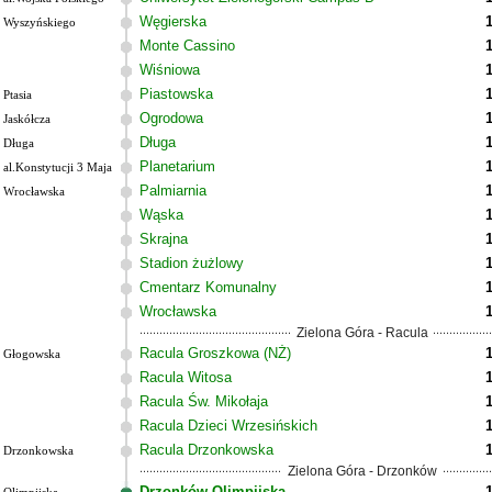
Węgierska
Wyszyńskiego
Monte Cassino
Wiśniowa
Piastowska
Ptasia
Ogrodowa
Jaskółcza
Długa
Długa
Planetarium
al.Konstytucji 3 Maja
Palmiarnia
Wrocławska
Wąska
Skrajna
Stadion żużlowy
Cmentarz Komunalny
Wrocławska
Zielona Góra - Racula
Racula Groszkowa (NŻ)
Głogowska
Racula Witosa
Racula Św. Mikołaja
Racula Dzieci Wrzesińskich
Racula Drzonkowska
Drzonkowska
Zielona Góra - Drzonków
Drzonków Olimpijska