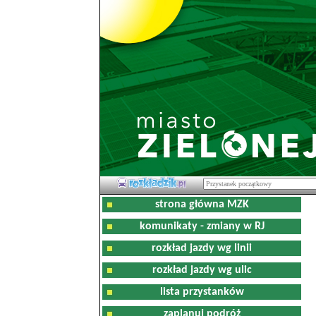
strona główna MZK
komunikaty - zmiany w RJ
rozkład jazdy wg linii
rozkład jazdy wg ulic
lista przystanków
zaplanuj podróż