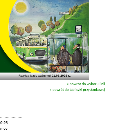
Rozkład jazdy ważny od
01.06.2026 r.
.
« powrót do wyboru linii
« powrót do tabliczki przystankowej
10:25
10:27