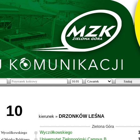
10
DRZONKÓW LEŚNA
kierunek »
Zielona Góra
Wyczółkowskiego
Wyczółkowskiego
Uniwersytet Zielonogórski Campus B
al.Wojska Polskiego