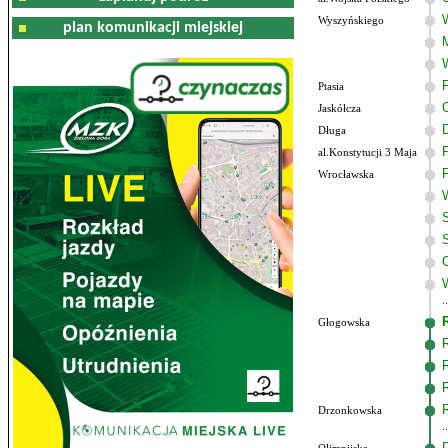
Wyszyńskiego
plan komunikacji miejskiej
Ptasia
Jaskółcza
Długa
al.Konstytucji 3 Maja
Wrocławska
Głogowska
Drzonkowska