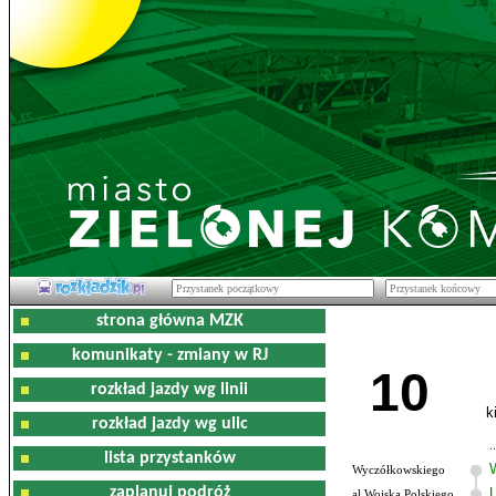
strona główna MZK
komunikaty - zmiany w RJ
10
rozkład jazdy wg linii
k
rozkład jazdy wg ulic
lista przystanków
Wyczółkowskiego
zaplanuj podróż
al.Wojska Polskiego