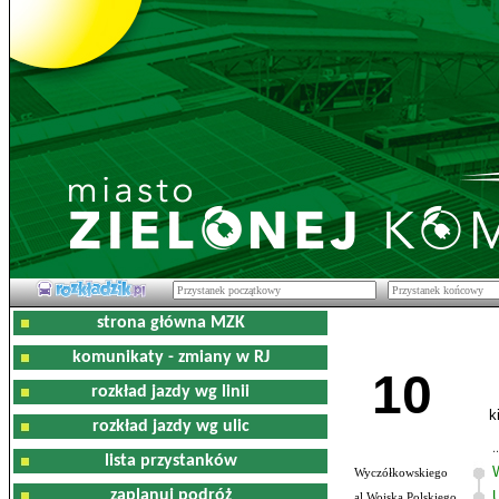
strona główna MZK
komunikaty - zmiany w RJ
10
rozkład jazdy wg linii
k
rozkład jazdy wg ulic
lista przystanków
Wyczółkowskiego
zaplanuj podróż
al.Wojska Polskiego