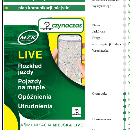
Wyszyńskiego
plan komunikacji miejskiej
Ptasia
Jaskółcza
Długa
al.Konstytucji 3 Maja
Wrocławska
Głogowska
Drzonkowska