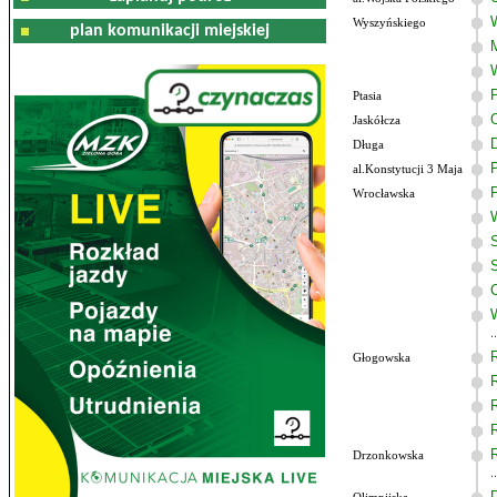
Wyszyńskiego
plan komunikacji miejskiej
Ptasia
Jaskółcza
Długa
al.Konstytucji 3 Maja
Wrocławska
Głogowska
Drzonkowska