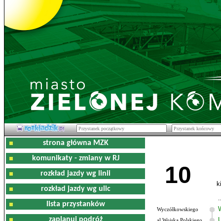
strona główna MZK
komunikaty - zmiany w RJ
10
rozkład jazdy wg linii
k
rozkład jazdy wg ulic
lista przystanków
Wyczółkowskiego
zaplanuj podróż
al.Wojska Polskiego