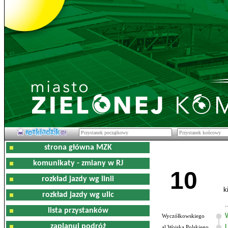
strona główna MZK
komunikaty - zmiany w RJ
10
rozkład jazdy wg linii
k
rozkład jazdy wg ulic
lista przystanków
Wyczółkowskiego
zaplanuj podróż
al.Wojska Polskiego