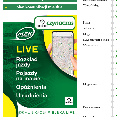
Wyszyńskiego
plan komunikacji miejskiej
Ptasia
Jaskółcza
Długa
al.Konstytucji 3 Maja
Wrocławska
Głogowska
Drzonkowska