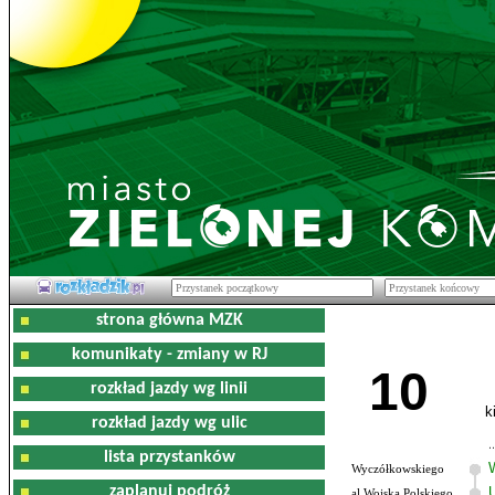
strona główna MZK
komunikaty - zmiany w RJ
10
rozkład jazdy wg linii
k
rozkład jazdy wg ulic
lista przystanków
Wyczółkowskiego
zaplanuj podróż
al.Wojska Polskiego