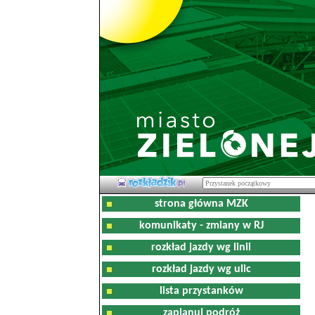
strona główna MZK
komunikaty - zmiany w RJ
rozkład jazdy wg linii
rozkład jazdy wg ulic
lista przystanków
zaplanuj podróż