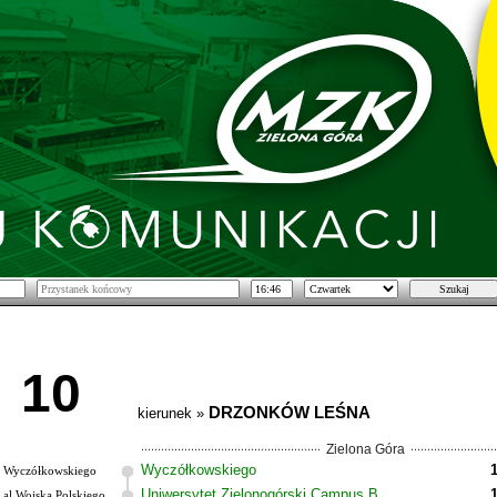
10
DRZONKÓW LEŚNA
kierunek »
Zielona Góra
Wyczółkowskiego
Wyczółkowskiego
Uniwersytet Zielonogórski Campus B
al.Wojska Polskiego