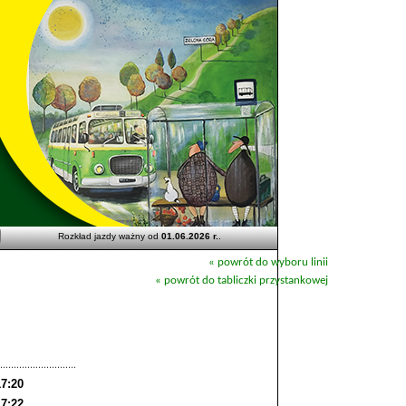
Rozkład jazdy ważny od
01.06.2026 r.
.
« powrót do wyboru linii
« powrót do tabliczki przystankowej
17:20
17:22