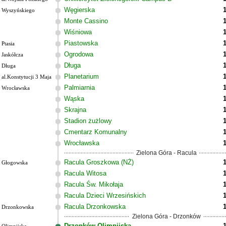
Węgierska
Wyszyńskiego
Monte Cassino
Wiśniowa
Piastowska
Ptasia
Ogrodowa
Jaskółcza
Długa
Długa
Planetarium
al.Konstytucji 3 Maja
Palmiarnia
Wrocławska
Wąska
Skrajna
Stadion żużlowy
Cmentarz Komunalny
Wrocławska
Zielona Góra - Racula
Racula Groszkowa (NŻ)
Głogowska
Racula Witosa
Racula Św. Mikołaja
Racula Dzieci Wrzesińskich
Racula Drzonkowska
Drzonkowska
Zielona Góra - Drzonków
Drzonków Olimpijska