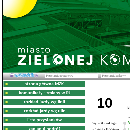
strona główna MZK
komunikaty - zmiany w RJ
10
rozkład jazdy wg linii
k
rozkład jazdy wg ulic
lista przystanków
Wyczółkowskiego
zaplanuj podróż
al.Wojska Polskiego