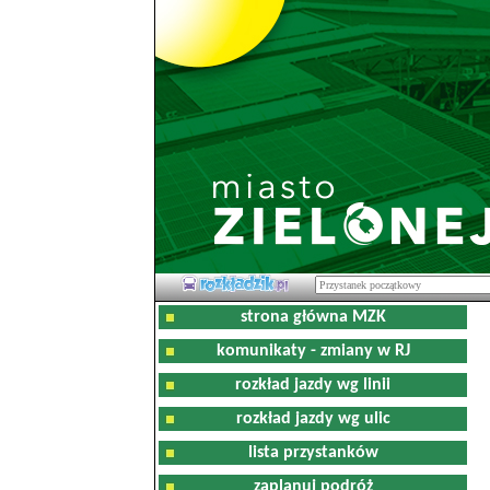
strona główna MZK
komunikaty - zmiany w RJ
rozkład jazdy wg linii
rozkład jazdy wg ulic
lista przystanków
zaplanuj podróż