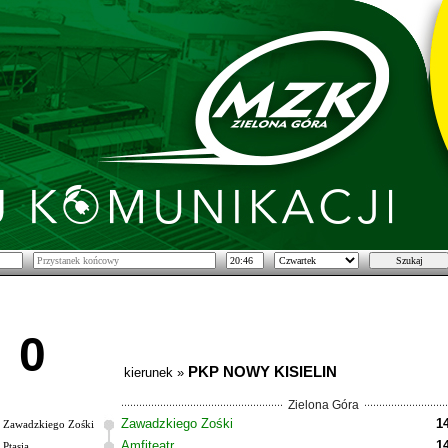
0
PKP NOWY KISIELIN
kierunek »
Zielona Góra
Zawadzkiego Zośki
1
Zawadzkiego Zośki
Amfiteatr
1
Ptasia