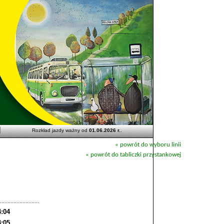
Rozkład jazdy ważny od
01.06.2026 r.
.
« powrót do wyboru linii
« powrót do tabliczki przystankowej
4:04
4:05