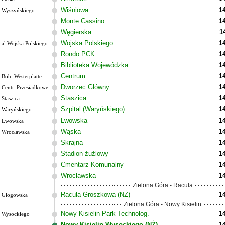
Wiśniowa
1
Wyszyńskiego
Monte Cassino
1
Węgierska
1
Wojska Polskiego
1
al.Wojska Polskiego
Rondo PCK
1
Biblioteka Wojewódzka
1
Centrum
1
Boh. Westerplatte
Dworzec Główny
1
Centr. Przesiadkowe
Staszica
1
Staszica
Szpital (Waryńskiego)
1
Waryńskiego
Lwowska
1
Lwowska
Wąska
1
Wrocławska
Skrajna
1
Stadion żużlowy
1
Cmentarz Komunalny
1
Wrocławska
1
Zielona Góra - Racula
Racula Groszkowa (NŻ)
1
Głogowska
Zielona Góra - Nowy Kisielin
Nowy Kisielin Park Technolog.
1
Wysockiego
Nowy Kisielin Wysockiego (NŻ)
1