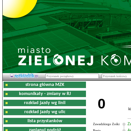
strona główna MZK
komunikaty - zmiany w RJ
0
rozkład jazdy wg linii
k
rozkład jazdy wg ulic
lista przystanków
Z
Zawadzkiego Zośki
zaplanuj podróż
Am
Ptasia