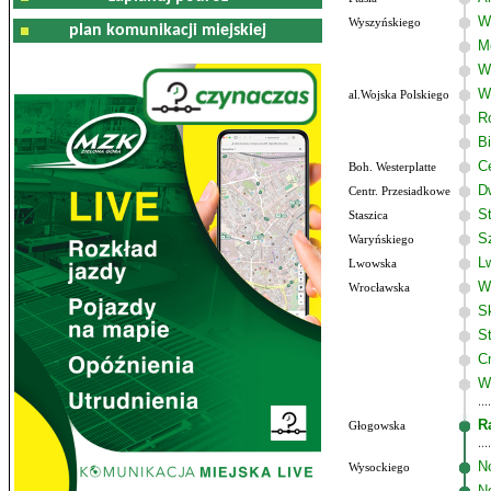
W
Wyszyńskiego
plan komunikacji miejskiej
M
W
W
al.Wojska Polskiego
R
B
C
Boh. Westerplatte
D
Centr. Przesiadkowe
S
Staszica
S
Waryńskiego
L
Lwowska
W
Wrocławska
S
S
C
W
R
Głogowska
N
Wysockiego
N