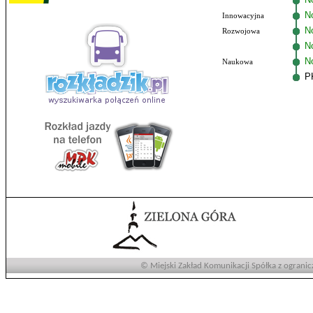
No
Innowacyjna
N
Rozwojowa
N
N
Naukowa
P
© Miejski Zakład Komunikacji Spółka z ogranic