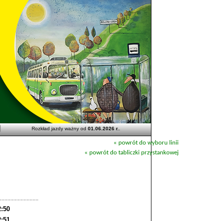
Rozkład jazdy ważny od
01.06.2026 r.
.
« powrót do wyboru linii
« powrót do tabliczki przystankowej
2:50
2:51