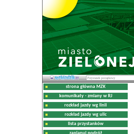
strona główna MZK
komunikaty - zmiany w RJ
rozkład jazdy wg linii
rozkład jazdy wg ulic
lista przystanków
zaplanuj podróż