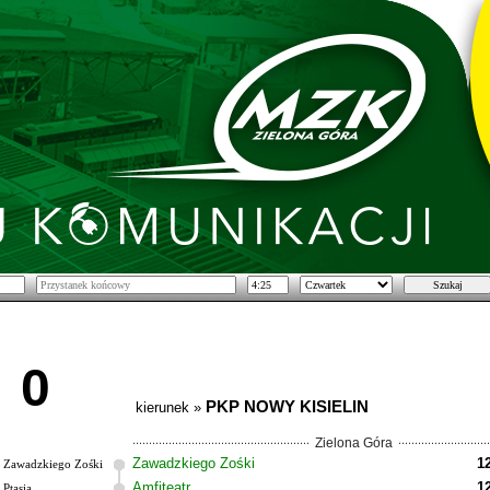
0
PKP NOWY KISIELIN
kierunek »
Zielona Góra
Zawadzkiego Zośki
1
Zawadzkiego Zośki
Amfiteatr
1
Ptasia