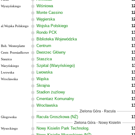
Wiśniowa
1
Wyszyńskiego
Monte Cassino
1
Węgierska
1
Wojska Polskiego
1
al.Wojska Polskiego
Rondo PCK
1
Biblioteka Wojewódzka
1
Centrum
1
Boh. Westerplatte
Dworzec Główny
1
Centr. Przesiadkowe
Staszica
1
Staszica
Szpital (Waryńskiego)
1
Waryńskiego
Lwowska
1
Lwowska
Wąska
1
Wrocławska
Skrajna
1
Stadion żużlowy
1
Cmentarz Komunalny
1
Wrocławska
1
Zielona Góra - Racula
Racula Groszkowa (NŻ)
1
Głogowska
Zielona Góra - Nowy Kisielin
Nowy Kisielin Park Technolog.
1
Wysockiego
Nowy Kisielin Wysockiego (NŻ)
1