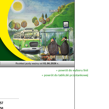
Rozkład jazdy ważny od
01.06.2026 r.
.
« powrót do wyboru linii
« powrót do tabliczki przystankowej
:57
:58