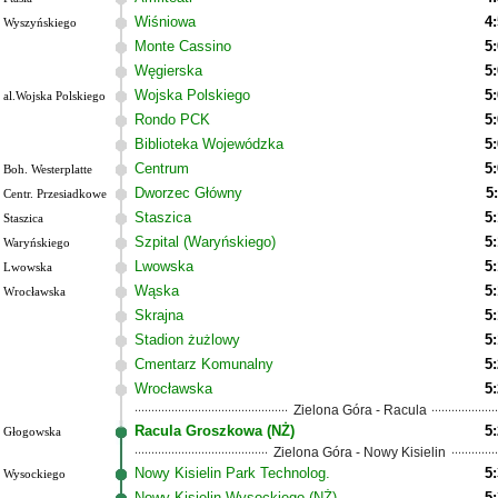
Wiśniowa
4
Wyszyńskiego
Monte Cassino
5
Węgierska
5
Wojska Polskiego
5
al.Wojska Polskiego
Rondo PCK
5
Biblioteka Wojewódzka
5
Centrum
5
Boh. Westerplatte
Dworzec Główny
5
Centr. Przesiadkowe
Staszica
5
Staszica
Szpital (Waryńskiego)
5
Waryńskiego
Lwowska
5
Lwowska
Wąska
5
Wrocławska
Skrajna
5
Stadion żużlowy
5
Cmentarz Komunalny
5
Wrocławska
5
Zielona Góra - Racula
Racula Groszkowa (NŻ)
5
Głogowska
Zielona Góra - Nowy Kisielin
Nowy Kisielin Park Technolog.
5
Wysockiego
Nowy Kisielin Wysockiego (NŻ)
5