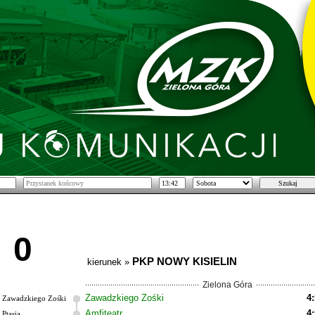
0
PKP NOWY KISIELIN
kierunek »
Zielona Góra
Zawadzkiego Zośki
4
Zawadzkiego Zośki
Amfiteatr
4
Ptasia