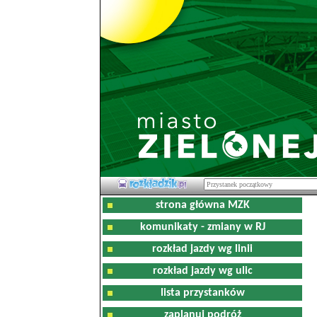
strona główna MZK
komunikaty - zmiany w RJ
rozkład jazdy wg linii
rozkład jazdy wg ulic
lista przystanków
zaplanuj podróż