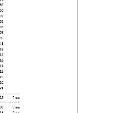
:59
:00
:02
:03
:05
:07
:09
:11
:12
:14
:16
:17
:18
:19
:20
:21
:22
0
min
:30
8
min
:31
9