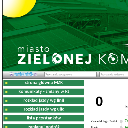
strona główna MZK
komunikaty - zmiany w RJ
0
rozkład jazdy wg linii
k
rozkład jazdy wg ulic
lista przystanków
Z
Zawadzkiego Zośki
zaplanuj podróż
Am
Ptasia