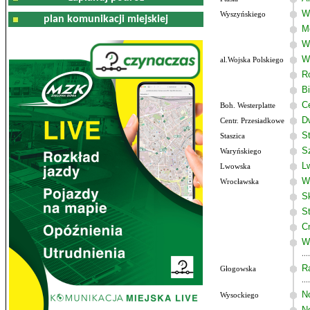
W
Wyszyńskiego
plan komunikacji miejskiej
M
W
W
al.Wojska Polskiego
R
B
C
Boh. Westerplatte
D
Centr. Przesiadkowe
S
Staszica
S
Waryńskiego
L
Lwowska
W
Wrocławska
S
S
C
W
R
Głogowska
N
Wysockiego
N