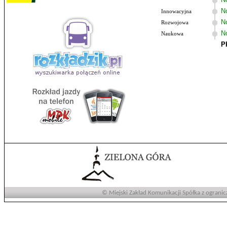
No
Innowacyjna
N
Rozwojowa
N
Naukowa
P
© Miejski Zakład Komunikacji Spółka z ogranic