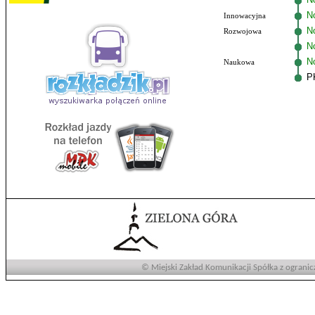
No
Innowacyjna
N
Rozwojowa
N
N
Naukowa
P
© Miejski Zakład Komunikacji Spółka z ogranic