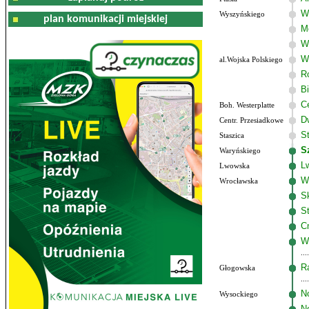
W
Wyszyńskiego
plan komunikacji miejskiej
M
W
W
al.Wojska Polskiego
R
B
C
Boh. Westerplatte
D
Centr. Przesiadkowe
S
Staszica
S
Waryńskiego
L
Lwowska
W
Wrocławska
S
S
C
W
R
Głogowska
N
Wysockiego
N