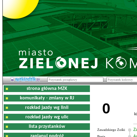
strona główna MZK
komunikaty - zmiany w RJ
0
rozkład jazdy wg linii
k
rozkład jazdy wg ulic
lista przystanków
Z
Zawadzkiego Zośki
zaplanuj podróż
Am
Ptasia