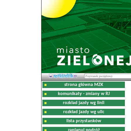
strona główna MZK
komunikaty - zmiany w RJ
rozkład jazdy wg linii
rozkład jazdy wg ulic
lista przystanków
zaplanuj podróż