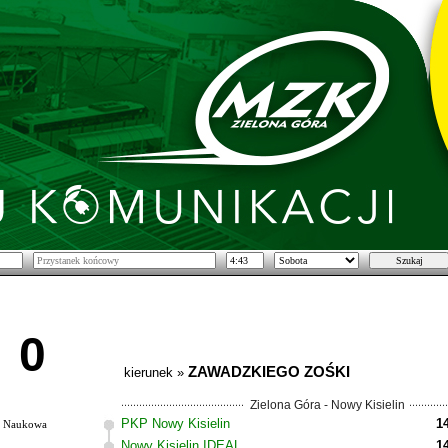
0
ZAWADZKIEGO ZOŚKI
kierunek »
Zielona Góra - Nowy Kisielin
PKP Nowy Kisielin
1
Naukowa
Nowy Kisielin IDEAL
1