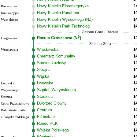
Nowy Kisielin Ekoenergetyka
1
Rozwojowa
Nowy Kisielin Panattoni
1
Innowacyjna
Nowy Kisielin Wysockiego (NŻ)
1
Wysockiego
Nowy Kisielin Park Technolog.
1
Zielona Góra - Racula
Racula Groszkowa (NŻ)
1
Głogowska
Zielona Góra
Wrocławska
1
Wrocławska
Cmentarz Komunalny
1
Stadion żużlowy
1
Skrajna
1
Wąska
1
Lwowska
1
Lwowska
Szpital (Waryńskiego)
1
Waryńskiego
Staszica
1
Staszica
Dworzec Główny
1
Centr. Przesiadkowe
Centrum
1
Boh. Westerplatte
Elżbietanki
1
al.Wojska Polskiego
Rondo PCK
1
Wojska Polskiego
1
Węgierska
1