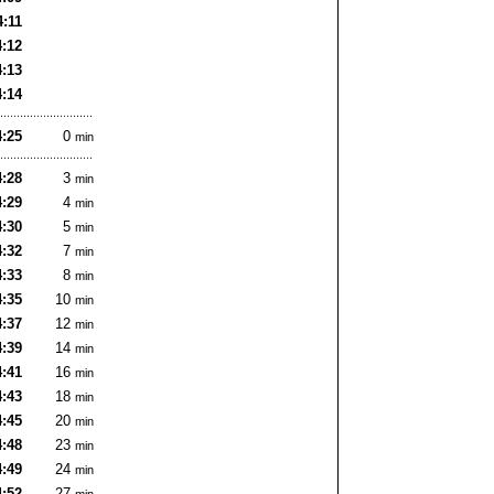
4:11
4:12
4:13
4:14
4:25
0
min
4:28
3
min
4:29
4
min
4:30
5
min
4:32
7
min
4:33
8
min
4:35
10
min
4:37
12
min
4:39
14
min
4:41
16
min
4:43
18
min
4:45
20
min
4:48
23
min
4:49
24
min
4:52
27