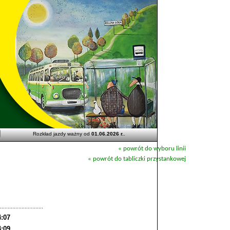
Rozkład jazdy ważny od
01.06.2026 r.
.
« powrót do wyboru linii
« powrót do tabliczki przystankowej
4:07
4:09