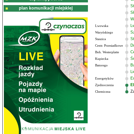
S
plan komunikacji miejskiej
S
W
L
Lwowska
S
Waryńskiego
S
Staszica
D
Centr. Przesiadkowe
C
Boh. Westerplatte
Ś
Kupiecka
B
Batorego
L
E
Energetyków
E
Zjednoczenia
Z
Chemiczna