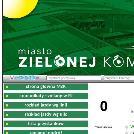
strona główna MZK
komunikaty - zmiany w RJ
0
rozkład jazdy wg linii
k
rozkład jazdy wg ulic
lista przystanków
W
Wrocławska
zaplanuj podróż
C