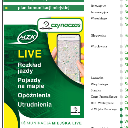
N
Rozwojowa
plan komunikacji miejskiej
No
Innowacyjna
N
Wysockiego
N
R
Głogowska
W
Wrocławska
C
S
S
W
L
Lwowska
S
Waryńskiego
S
Staszica
D
Centr. Przesiadkowe
C
Boh. Westerplatte
E
al.Wojska Polskiego
R
W
W