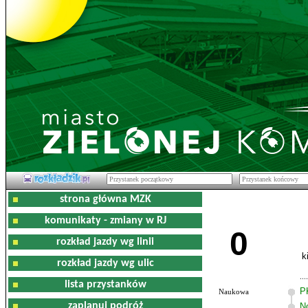
strona główna MZK
komunikaty - zmiany w RJ
0
rozkład jazdy wg linii
k
rozkład jazdy wg ulic
lista przystanków
P
Naukowa
zaplanuj podróż
N