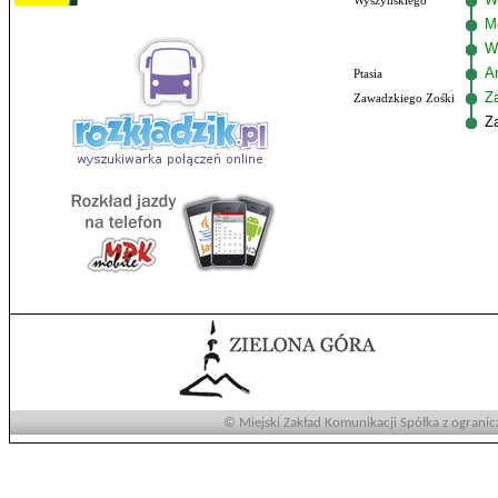
Wyszyńskiego
M
W
Am
Ptasia
Z
Zawadzkiego Zośki
Z
© Miejski Zakład Komunikacji Spółka z ogranic