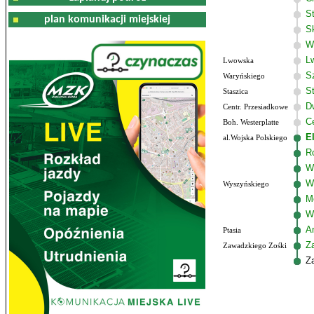
S
plan komunikacji miejskiej
S
W
L
Lwowska
S
Waryńskiego
S
Staszica
D
Centr. Przesiadkowe
C
Boh. Westerplatte
E
al.Wojska Polskiego
R
W
W
Wyszyńskiego
M
W
Am
Ptasia
Z
Zawadzkiego Zośki
Z