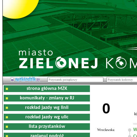
strona główna MZK
komunikaty - zmiany w RJ
0
rozkład jazdy wg linii
k
rozkład jazdy wg ulic
lista przystanków
W
Wrocławska
zaplanuj podróż
C