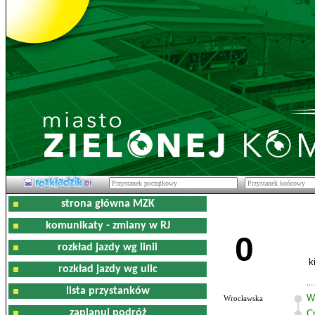
strona główna MZK
komunikaty - zmiany w RJ
0
rozkład jazdy wg linii
k
rozkład jazdy wg ulic
lista przystanków
W
Wrocławska
zaplanuj podróż
C