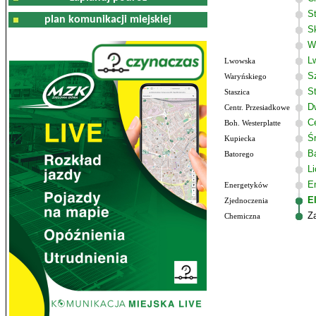
S
plan komunikacji miejskiej
S
W
L
Lwowska
S
Waryńskiego
S
Staszica
D
Centr. Przesiadkowe
C
Boh. Westerplatte
Ś
Kupiecka
B
Batorego
L
E
Energetyków
E
Zjednoczenia
Z
Chemiczna