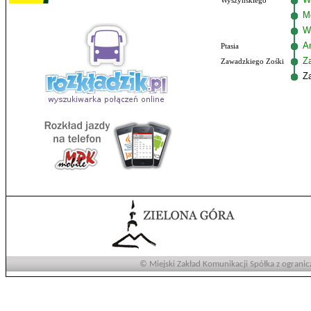
Wyszyńskiego
M
W
Am
Ptasia
Z
Zawadzkiego Zośki
Z
© Miejski Zakład Komunikacji Spółka z ogranic