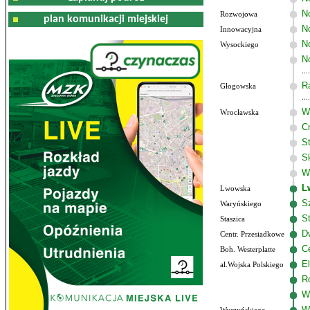
N
Rozwojowa
plan komunikacji miejskiej
No
Innowacyjna
N
Wysockiego
N
R
Głogowska
W
Wrocławska
C
S
S
W
L
Lwowska
S
Waryńskiego
S
Staszica
D
Centr. Przesiadkowe
C
Boh. Westerplatte
El
al.Wojska Polskiego
R
W
W