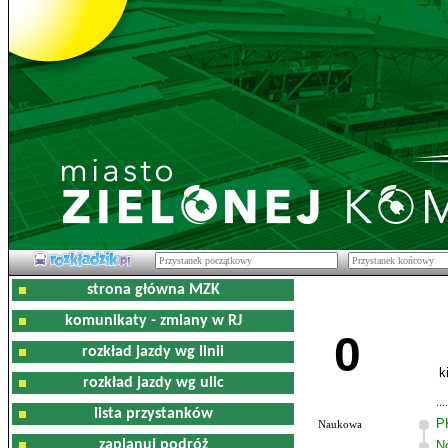
strona główna MZK
komunikaty - zmiany w RJ
0
rozkład jazdy wg linii
k
rozkład jazdy wg ulic
lista przystanków
P
Naukowa
zaplanuj podróż
N