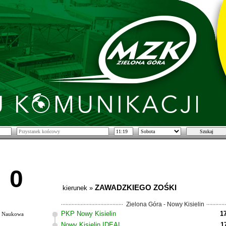
0
ZAWADZKIEGO ZOŚKI
kierunek »
Zielona Góra - Nowy Kisielin
PKP Nowy Kisielin
1
Naukowa
Nowy Kisielin IDEAL
1