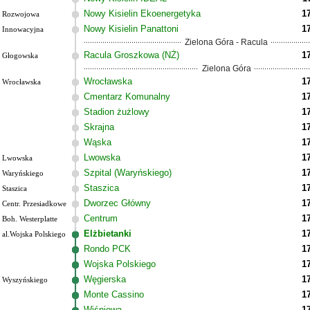
Nowy Kisielin Ekoenergetyka
1
Rozwojowa
Nowy Kisielin Panattoni
1
Innowacyjna
Zielona Góra - Racula
Racula Groszkowa (NŻ)
1
Głogowska
Zielona Góra
Wrocławska
1
Wrocławska
Cmentarz Komunalny
1
Stadion żużlowy
1
Skrajna
1
Wąska
1
Lwowska
1
Lwowska
Szpital (Waryńskiego)
1
Waryńskiego
Staszica
1
Staszica
Dworzec Główny
1
Centr. Przesiadkowe
Centrum
1
Boh. Westerplatte
Elżbietanki
1
al.Wojska Polskiego
Rondo PCK
1
Wojska Polskiego
1
Węgierska
1
Wyszyńskiego
Monte Cassino
1
Wiśniowa
1