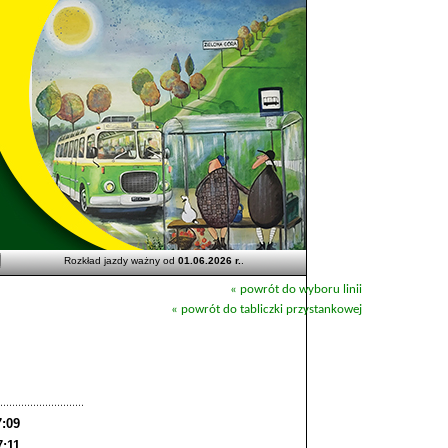
Rozkład jazdy ważny od
01.06.2026 r.
.
« powrót do wyboru linii
« powrót do tabliczki przystankowej
7:09
7:11