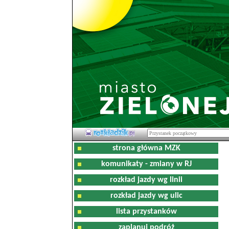
strona główna MZK
komunikaty - zmiany w RJ
rozkład jazdy wg linii
rozkład jazdy wg ulic
lista przystanków
zaplanuj podróż