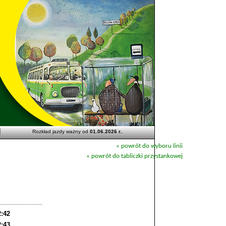
Rozkład jazdy ważny od
01.06.2026 r.
.
« powrót do wyboru linii
« powrót do tabliczki przystankowej
2:42
2:43