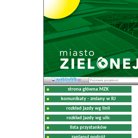
strona główna MZK
komunikaty - zmiany w RJ
rozkład jazdy wg linii
rozkład jazdy wg ulic
lista przystanków
zaplanuj podróż