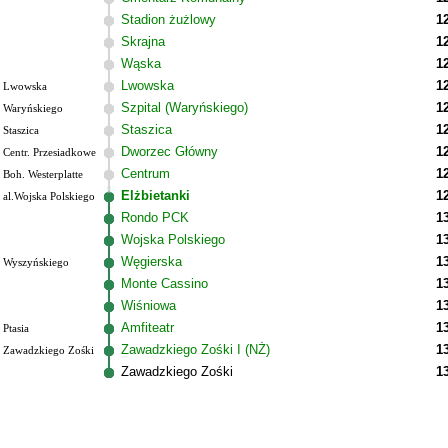
Stadion żużlowy
1
Skrajna
1
Wąska
1
Lwowska
1
Lwowska
Szpital (Waryńskiego)
1
Waryńskiego
Staszica
1
Staszica
Dworzec Główny
1
Centr. Przesiadkowe
Centrum
1
Boh. Westerplatte
Elżbietanki
1
al.Wojska Polskiego
Rondo PCK
1
Wojska Polskiego
1
Węgierska
1
Wyszyńskiego
Monte Cassino
1
Wiśniowa
1
Amfiteatr
1
Ptasia
Zawadzkiego Zośki I (NŻ)
1
Zawadzkiego Zośki
Zawadzkiego Zośki
1