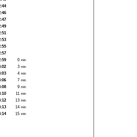
2:44
2:46
2:47
2:49
2:51
2:53
2:55
2:57
2:59
0
min
3:02
3
min
3:03
4
min
3:06
7
min
3:08
9
min
3:10
11
min
3:12
13
min
3:13
14
min
3:14
15
min