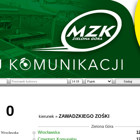
0
ZAWADZKIEGO ZOŚKI
kierunek »
Zielona Góra
Wrocławska
1
Wrocławska
Cmentarz Komunalny
1