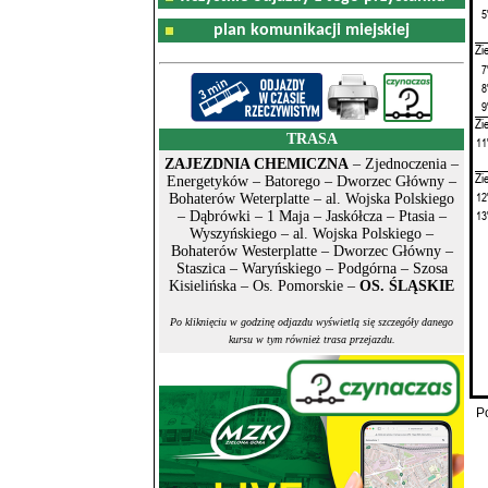
5
plan komunikacji miejskiej
Zi
7
8
9
Zi
TRASA
11
ZAJEZDNIA CHEMICZNA
– Zjednoczenia –
Zi
Energetyków – Batorego – Dworzec Główny –
12
Bohaterów Weterplatte – al. Wojska Polskiego
13
– Dąbrówki – 1 Maja – Jaskółcza – Ptasia –
Wyszyńskiego – al. Wojska Polskiego –
Bohaterów Westerplatte – Dworzec Główny –
Staszica – Waryńskiego – Podgórna – Szosa
Kisielińska – Os. Pomorskie –
OS. ŚLĄSKIE
Po kliknięciu w godzinę odjazdu wyświetlą się szczegóły danego
kursu w tym również trasa przejazdu.
P