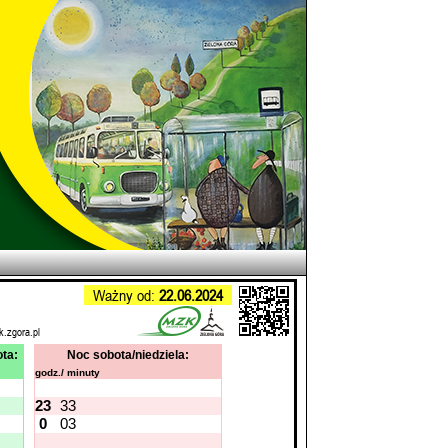
Ważny od:
22.06.2024
k.zgora.pl
ta:
Noc sobota/niedziela:
godz./ minuty
23
33
0
03