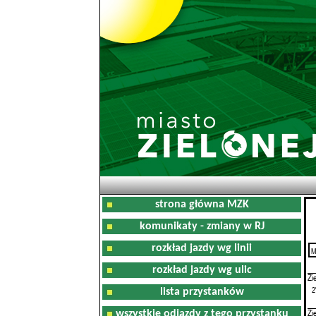
strona główna MZK
komunikaty - zmiany w RJ
rozkład jazdy wg linii
M
0
rozkład jazdy wg ulic
Zi
2
lista przystanków
Zi
wszystkie odjazdy z tego przystanku