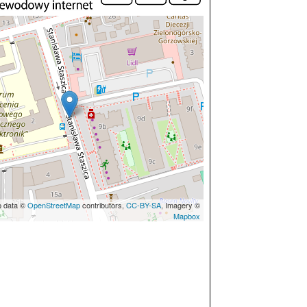
p data ©
OpenStreetMap
contributors,
CC-BY-SA
, Imagery ©
Mapbox