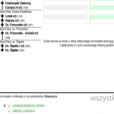
Uniwersytet Zielonog.
'
Campus A n/ż
(158)
elona Góra, Szosa Kisielińska
Lotnik n/ż
'
(159)
Gajowa n/ż
'
(160)
Os. Pomorskie n/ż
'
(161)
elona Góra, os. Pomorskie
Os. Pomorskie - Kościół n/ż
'
(348)
Linie nocne w noce z dnia roboczego na święto kursują 
elona Góra, os. Śląskie
Zakłócenia w ruchu powodują zmiany godzin
Os. Śląskie I n/ż
'
(349)
Os. Śląskie
'
(350)
ozostałe rozkłady z przystanków
Staszica
:
0
ZAWADZKIEGO ZOŚKI
»
WROCŁAWSKA
»