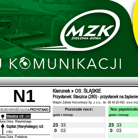
N1
Kierunek » OS. ŚLĄSKIE
Przystanek: Staszica (280) - przystanek na żądanie
Miejski Zakład Komunikacji Sp. z o.o., tel. 68 45-20-450, www.mz
IEJSCOWOŚĆ/ULICA/
PRZYSTANKI:
Pozostałe noce:
Noc piątek/sobo
godz./ minuty
godz./ minuty
Staszica n/ż
'
(280)
elona Góra, Waryńskiego
23
33
23
33
Szpital (Waryńskiego) n/ż
'
0
03
0
03
(195)
elona Góra, Podgórna