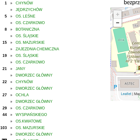
1
CHYNÓW
»
JĘDRZYCHÓW
»
+
5
OS. LEŚNE
»
−
OS. CZARKOWO
»
8
BOTANICZNA
»
OS. ŚLĄSKIE
»
15
OS. MAZURSKIE
»
ZAJEZDNIA CHEMICZNA
»
19
OS. ŚLĄSKIE
»
OS. CZARKOWO
»
21
JANY
»
DWORZEC GŁÓWNY
»
22
CHYNÓW
»
DWORZEC GŁÓWNY
»
Leaflet
| Ma
27
OCHLA
»
DWORZEC GŁÓWNY
»
29
OS. CZARKOWO
»
44
WYSPIAŃSKIEGO
»
OS.KWIATOWE
»
103
OS. MAZURSKIE
»
DWORZEC GŁÓWNY
»