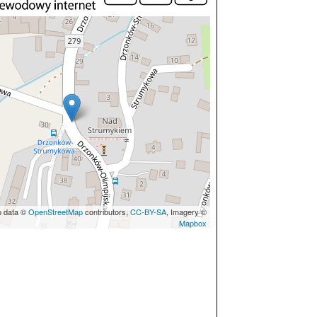
p data ©
OpenStreetMap
contributors,
CC-BY-SA
, Imagery ©
Mapbox