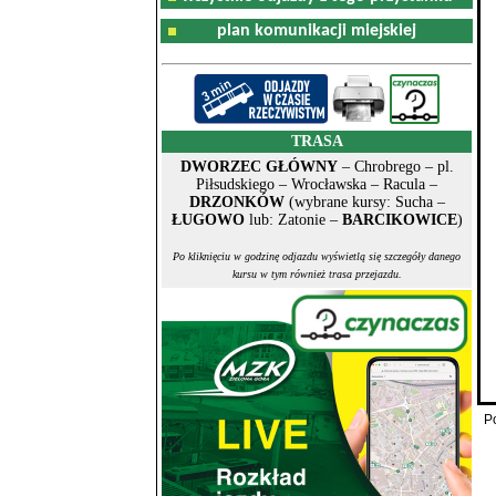
plan komunikacji miejskiej
TRASA
DWORZEC GŁÓWNY
– Chrobrego – pl.
Piłsudskiego – Wrocławska – Racula –
DRZONKÓW
(wybrane kursy: Sucha –
ŁUGOWO
lub: Zatonie –
BARCIKOWICE
)
Po kliknięciu w godzinę odjazdu wyświetlą się szczegóły danego
kursu w tym również trasa przejazdu.
P