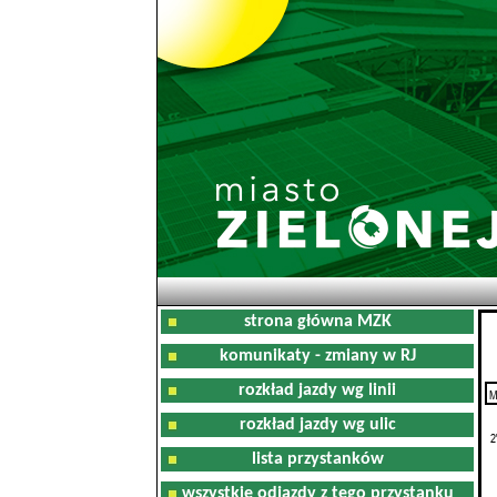
strona główna MZK
komunikaty - zmiany w RJ
rozkład jazdy wg linii
M
0
rozkład jazdy wg ulic
2
lista przystanków
wszystkie odjazdy z tego przystanku