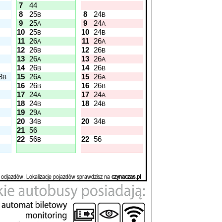
7
44
8
25
8
24
B
B
9
25
9
24
A
A
10
25
10
24
B
B
11
26
11
26
A
A
12
26
12
26
B
B
13
26
13
26
A
A
14
26
14
26
B
B
8
15
26
15
26
B
A
A
16
26
16
26
B
B
17
24
17
24
A
A
18
24
18
24
B
B
19
29
A
20
34
20
34
B
B
21
56
22
56
22
56
B
 odjazdów. Lokalizacje pojazdów sprawdzisz na
czynaczas.pl