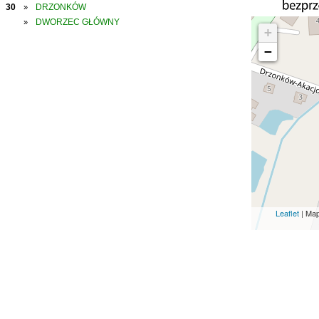
30
DRZONKÓW
»
DWORZEC GŁÓWNY
»
+
−
Leaflet
| Ma