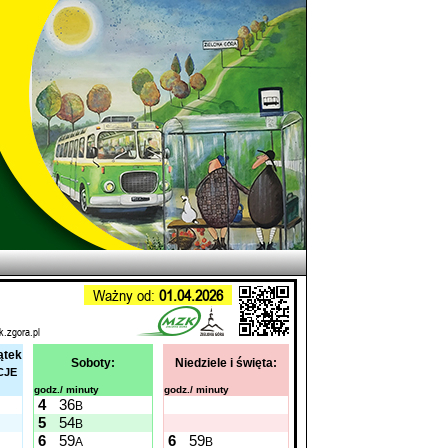
Ważny od:
01.04.2026
k.zgora.pl
ątek
Soboty:
Niedziele i święta:
CJE
godz./ minuty
godz./ minuty
4
36
B
5
54
B
6
59
6
59
A
B