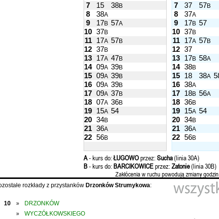
7
15
38
7
37
57
B
B
8
38
8
37
A
A
9
17
57
9
17
57
B
A
B
10
37
10
37
B
B
11
17
57
11
17
57
A
B
A
B
12
37
12
37
B
13
17
47
13
17
58
A
B
B
A
14
09
39
14
38
A
B
B
15
09
39
15
18
38
5
A
B
A
16
09
39
16
38
A
B
A
17
09
37
17
18
56
A
B
B
A
18
07
36
18
36
A
B
B
19
15
54
19
15
54
A
A
20
34
20
34
B
B
21
36
21
36
A
A
22
56
22
56
B
B
A
- kurs do:
ŁUGOWO
przez:
Sucha
(linia 30A)
B
- kurs do:
BARCIKOWICE
przez:
Zatonie
(linia 30B)
Zakłócenia w ruchu powodują zmiany godzin
ozostałe rozkłady z przystanków
Drzonków Strumykowa
:
10
DRZONKÓW
»
WYCZÓŁKOWSKIEGO
»