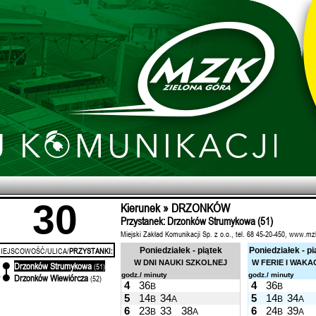
30
Kierunek » DRZONKÓW
Przystanek: Drzonków Strumykowa (51)
Miejski Zakład Komunikacji Sp. z o.o., tel. 68 45-20-450, www.mz
IEJSCOWOŚĆ/ULICA/
PRZYSTANKI:
Poniedziałek - piątek
Poniedziałek - pi
W DNI NAUKI SZKOLNEJ
W FERIE I WAKA
Drzonków Strumykowa
'
(51)
godz./ minuty
godz./ minuty
Drzonków Wiewiórcza
'
(52)
4
36
4
36
B
B
5
14
34
5
14
34
B
A
B
A
6
23
33
38
6
24
39
B
A
B
A