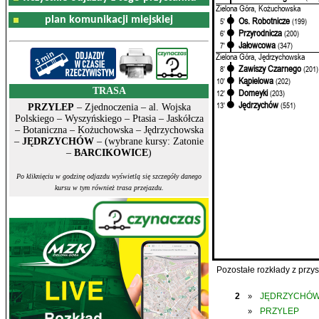
Zielona Góra, Kożuchowska
plan komunikacji miejskiej
Os. Robotnicze
5'
(199)
Przyrodnicza
6'
(200)
Jałowcowa
7'
(347)
Zielona Góra, Jędrzychowska
Zawiszy Czarnego
8'
(201)
Kąpielowa
10'
(202)
TRASA
Domeyki
12'
(203)
Jędrzychów
13'
(551)
PRZYLEP
– Zjednoczenia – al. Wojska
Polskiego – Wyszyńskiego – Ptasia – Jaskółcza
– Botaniczna – Kożuchowska – Jędrzychowska
–
JĘDRZYCHÓW
– (wybrane kursy: Zatonie
–
BARCIKOWICE
)
Po kliknięciu w godzinę odjazdu wyświetlą się szczegóły danego
kursu w tym również trasa przejazdu.
Pozostałe rozkłady z prz
2
JĘDRZYCHÓ
»
PRZYLEP
»