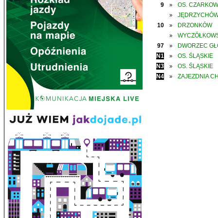
9
OS. CZARKO
»
JĘDRZYCHÓ
»
10
DRZONKÓW
»
WYCZÓŁKOWS
»
97
DWORZEC G
»
N1
OS. ŚLĄSKIE
»
N3
OS. ŚLĄSKIE
»
N4
ZAJEZDNIA C
»