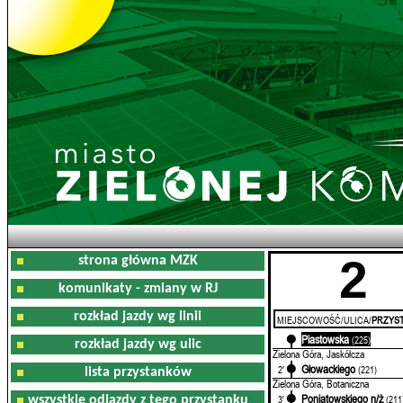
2
strona główna MZK
komunikaty - zmiany w RJ
rozkład jazdy wg linii
MIEJSCOWOŚĆ/ULICA/
PRZYST
Piastowska
0'
(225)
rozkład jazdy wg ulic
Zielona Góra, Jaskółcza
Głowackiego
2'
(221)
lista przystanków
Zielona Góra, Botaniczna
Poniatowskiego n/ż
3'
(211
wszystkie odjazdy z tego przystanku