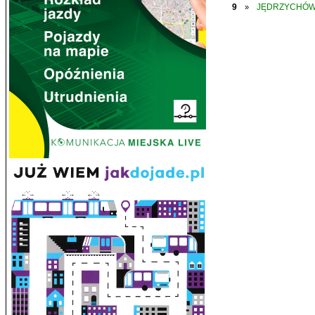
9
JĘDRZYCHÓ
»