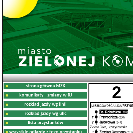
2
strona główna MZK
komunikaty - zmiany w RJ
rozkład jazdy wg linii
MIEJSCOWOŚĆ/ULICA/
PRZYST
Os. Robotnicze
0'
(199)
rozkład jazdy wg ulic
Przyrodnicza
1'
(200)
Jałowcowa
2'
(347)
lista przystanków
Zielona Góra, Jędrzychowska
Zawiszy Czarnego
wszystkie odjazdy z tego przystanku
3'
(201)