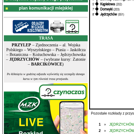
Kąpielowa
5'
(202)
plan komunikacji miejskiej
Domeyki
7'
(203)
Jędrzychów
8'
(551)
TRASA
PRZYLEP
– Zjednoczenia – al. Wojska
Polskiego – Wyszyńskiego – Ptasia – Jaskółcza
– Botaniczna – Kożuchowska – Jędrzychowska
–
JĘDRZYCHÓW
– (wybrane kursy: Zatonie
–
BARCIKOWICE
)
Po kliknięciu w godzinę odjazdu wyświetlą się szczegóły danego
kursu w tym również trasa przejazdu.
Pozostałe rozkłady z prz
1
JĘDRZYCHÓ
»
2
JĘDRZYCHÓ
»